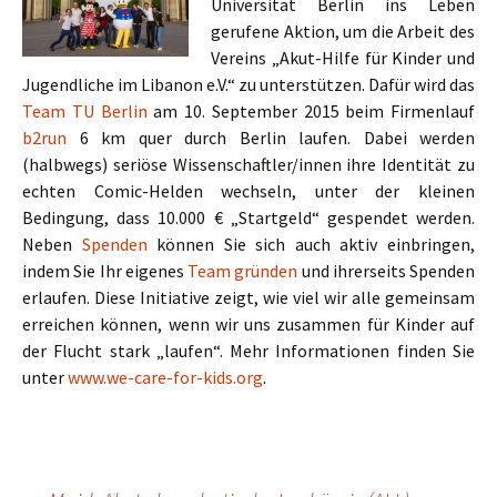
Universität Berlin ins Leben
gerufene Aktion, um die Arbeit des
Vereins „Akut-Hilfe für Kinder und
Jugendliche im Libanon e.V.“ zu unterstützen. Dafür wird das
Team TU Berlin
am 10. September 2015 beim Firmenlauf
b2run
6 km quer durch Berlin laufen. Dabei werden
(halbwegs) seriöse Wissenschaftler/innen ihre Identität zu
echten Comic-Helden wechseln, unter der kleinen
Bedingung, dass 10.000 € „Startgeld“ gespendet werden.
Neben
Spenden
können Sie sich auch aktiv einbringen,
indem Sie Ihr eigenes
Team gründen
und ihrerseits Spenden
erlaufen. Diese Initiative zeigt, wie viel wir alle gemeinsam
erreichen können, wenn wir uns zusammen für Kinder auf
der Flucht stark „laufen“. Mehr Informationen finden Sie
unter
www.we-care-for-kids.org
.