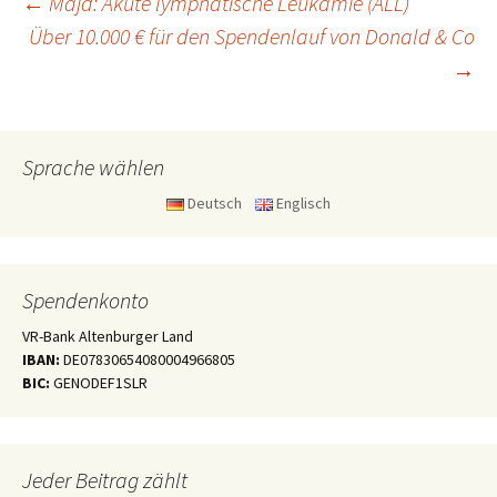
Beitragsnavigation
←
Majd: Akute lymphatische Leukämie (ALL)
Über 10.000 € für den Spendenlauf von Donald & Co
→
Sprache wählen
Deutsch
Englisch
Spendenkonto
VR-Bank Altenburger Land
IBAN:
DE07830654080004966805
BIC:
GENODEF1SLR
Jeder Beitrag zählt