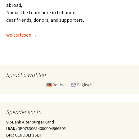
abroad,
Nadia, the team here in Lebanon,
dear friends, donors, and supporters,
Danksagung von Myriams Onkel
weiterlesen
→
Sprache wählen
Deutsch
Englisch
Spendenkonto
VR-Bank Altenburger Land
IBAN:
DE07830654080004966805
BIC:
GENODEF1SLR